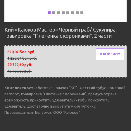
Кий «Каюков Мастер» Чёрный граб/ Сукупира,
гравировка "Плетёнка с коронками", 2 части
850,07 бел.руб.
В КОРЗИНУ
1 250,04 бел.руб.
29 722,60 руб.
43 707,60 руб.
Комплектность:
Логотип - значок "КС" , жёсткий тубус, номерной
паспорт, гравировка "Плетёнка с коронками", предусмотрена
возможность прикрутить удлинитель (чтобы прикрутить
удлинитель, достаточно выкрутить у кия пяточку).
Производитель: Беларусь, ООО "Каюков"