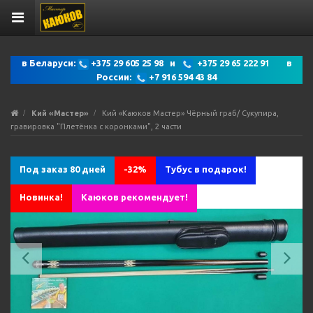
в Беларуси:
+375 29 605 25 98 и
+375 29 65 222 91 в
России:
+7 916 594 43 84
Кий «Мастер»
Кий «Каюков Мастер» Чёрный граб/ Сукупира,
гравировка "Плетёнка с коронками", 2 части
Под заказ 80 дней
-32%
Тубус в подарок!
Новинка!
Каюков рекомендует!
Previous
Ne