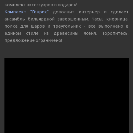
комплект аксессуаров в подарок!
Комплект "Генрих"
дополнит интерьер и сделает
ансамбль бильярдной завершенным. Часы, киевница,
полка для шаров и треугольник - все выполнено в
едином стиле из древесины ясеня. Торопитесь,
предложение ограничено!