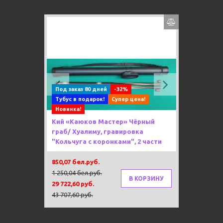
Previous
Next
Под заказ 80 дней
-32%
Тубус в подарок!
Супер цена!
Новинка!
Кий «Каюков Мастер» Чёрный
граб/ Хуалиму, гравировка
"Кольчуга с коронками", 2 части
850,07 бел.руб.
1 250,04 бел.руб.
В КОРЗИНУ
29 722,60 руб.
43 707,60 руб.