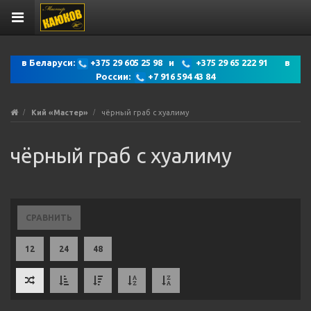
в Беларуси:
+375 29 605 25 98 и
+375 29 65 222 91 в
России:
+7 916 594 43 84
Кий «Мастер»
чёрный граб с хуалиму
чёрный граб с хуалиму
СРАВНИТЬ
12
24
48