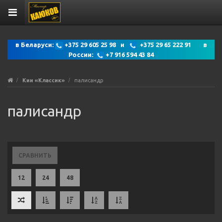
в Беларуси:
+375 29 605 25 98 и
+375 29 65 222 91 в
России:
+7 916 594 43 84
Кии «Классик»
палисандр
палисандр
СРАВНИТЬ
12
24
48