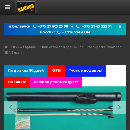
в Беларуси:
+375 29 605 25 98 и
+375 29 65 222 91 в
России:
+7 916 594 43 84
Кии «Корона»
Кий «Каюков Корона» Эбен, гравировка "Diamond
3D", 2 части
Под заказ 80 дней
-39%
Тубус в подарок!
Новинка!
Каюков рекомендует!
Previous
Ne