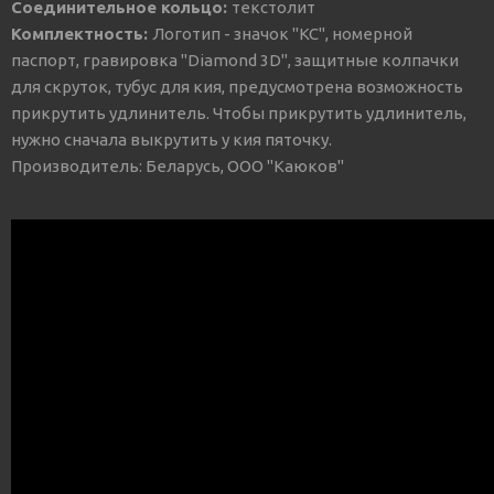
Соединительное кольцо:
текстолит
Комплектность:
Логотип - значок "КС", номерной
паспорт, гравировка "Diamond 3D", защитные колпачки
для скруток, тубус для кия, предусмотрена возможность
прикрутить удлинитель. Чтобы прикрутить удлинитель,
нужно сначала выкрутить у кия пяточку.
Производитель: Беларусь, ООО "Каюков"